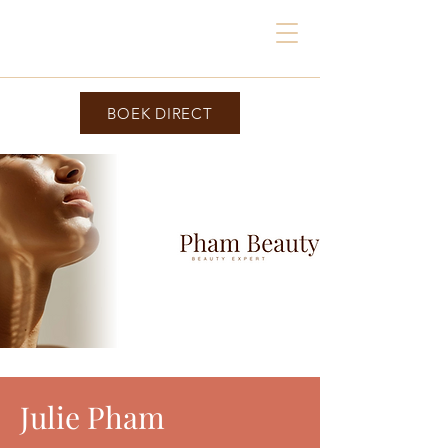
PB
BOEK DIRECT
Julie Pham