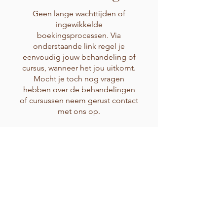
Geen lange wachttijden of
ingewikkelde
boekingsprocessen. Via
onderstaande link regel je
eenvoudig jouw behandeling of
cursus, wanneer het jou uitkomt.
Mocht je toch nog vragen
hebben over de behandelingen
of cursussen neem gerust contact
met ons op.
✔ Gebruiksvriendelijk – binnen
enkele stappen geboekt
✔ Direct overzicht – kies uit
beschikbare tijden
✔ Bevestiging per e-mail –
zekerheid over je afspraak
Klik op onderstaande link en plan
jouw afspraak snel en